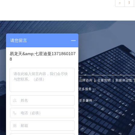
«
1
请您留言
易龙天&amp;七星迪曼1371860107
8
您要找什么？
我们的服务
品牌咨询
全案营销
新媒体运营
更多服务 >>
我们的案例
更多案例 >>